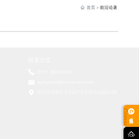
首页
前沿论著
联系方式
0571-85858223
xyhqmed@xystarneu.com
杭州市余杭区龙潭路7号未来研创园A106
在线客服
TOP