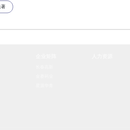
论著
们
企业矩阵
人力资源
长春高新
金赛药业
星源华青