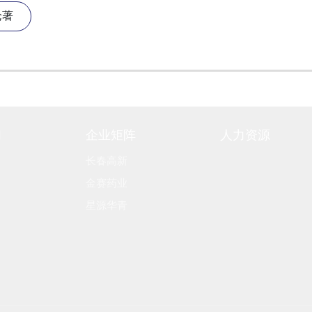
论著
们
企业矩阵
人力资源
长春高新
金赛药业
星源华青