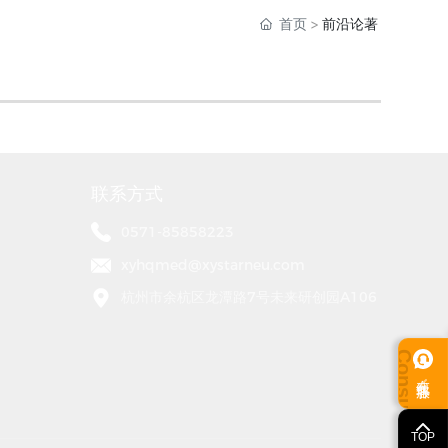
首页
前沿论著
联系方式
0571-85858223
xyhqmed@xystarneu.com
杭州市余杭区龙潭路7号未来研创园A106
在线客服
TOP