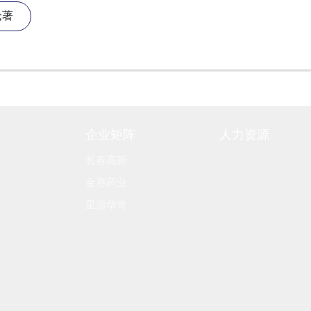
论著
们
企业矩阵
人力资源
长春高新
金赛药业
星源华青