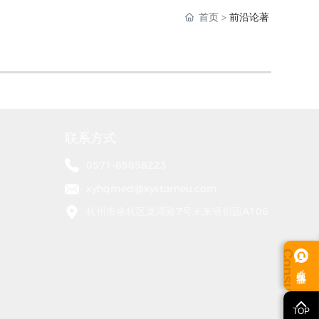
首页
前沿论著
联系方式
0571-85858223
xyhqmed@xystarneu.com
杭州市余杭区龙潭路7号未来研创园A106
在线客服
TOP